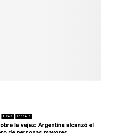
El País
Lo de Allá
bre la vejez: Argentina alcanzó el
ro de personas mayores