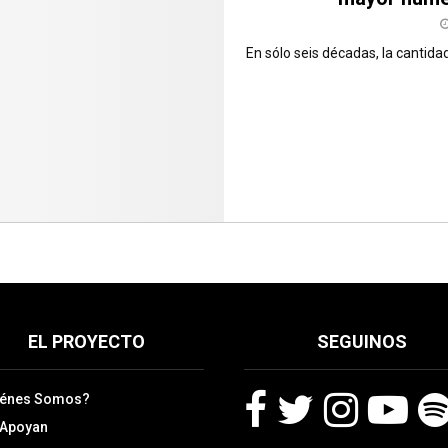
En sólo seis décadas, la cantid
EL PROYECTO
SEGUINOS
iénes Somos?
 Apoyan
F
T
I
Y
S