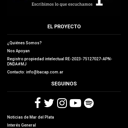
EL PROYECTO
¿Quiénes Somos?
Nos Apoyan
Registro propiedad intelectual RE-2023-75127027-APN-
DNDA#MJ
Contacto: info@bacap.com.ar
SEGUINOS
F
T
I
Y
S
Noticias de Mar del Plata
a
w
n
o
p
c
i
s
u
o
Interés General