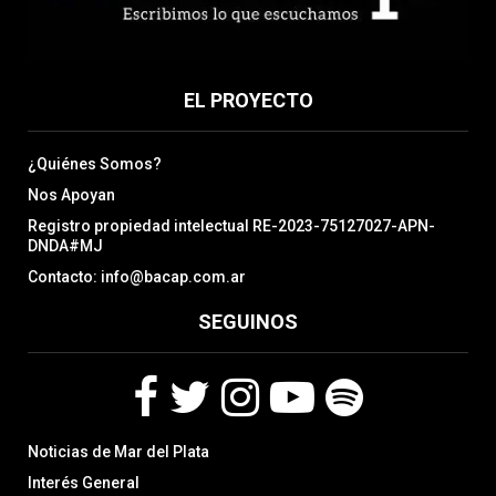
EL PROYECTO
¿Quiénes Somos?
Nos Apoyan
Registro propiedad intelectual RE-2023-75127027-APN-
DNDA#MJ
Contacto: info@bacap.com.ar
SEGUINOS
F
T
I
Y
S
Noticias de Mar del Plata
a
w
n
o
p
c
i
s
u
o
Interés General