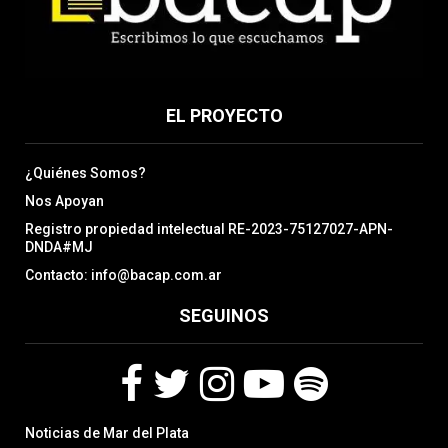
EL PROYECTO
¿Quiénes Somos?
Nos Apoyan
Registro propiedad intelectual RE-2023-75127027-APN-
DNDA#MJ
Contacto: info@bacap.com.ar
SEGUINOS
F
T
I
Y
S
Noticias de Mar del Plata
a
w
n
o
p