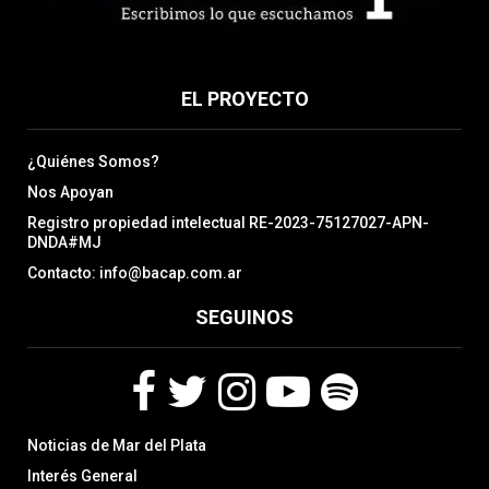
EL PROYECTO
¿Quiénes Somos?
Nos Apoyan
Registro propiedad intelectual RE-2023-75127027-APN-
DNDA#MJ
Contacto: info@bacap.com.ar
SEGUINOS
F
T
I
Y
S
Noticias de Mar del Plata
a
w
n
o
p
c
i
s
u
o
Interés General