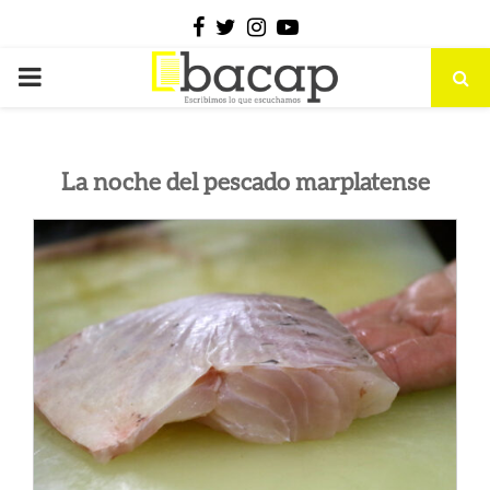
Facebook
Twitter
Instagram
Youtube
PRIMARY
MENU
La noche del pescado marplatense