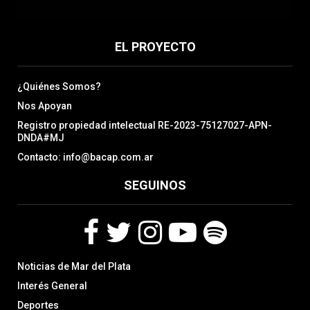
EL PROYECTO
¿Quiénes Somos?
Nos Apoyan
Registro propiedad intelectual RE-2023-75127027-APN-
DNDA#MJ
Contacto: info@bacap.com.ar
SEGUINOS
F
T
I
Y
S
Noticias de Mar del Plata
a
w
n
o
p
c
i
s
u
o
Interés General
e
t
t
t
t
Deportes