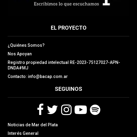
EL PROYECTO
¿Quiénes Somos?
Nos Apoyan
Registro propiedad intelectual RE-2023-75127027-APN-
DNDA#MJ
Contacto: info@bacap.com.ar
SEGUINOS
F
T
I
Y
S
Noticias de Mar del Plata
a
w
n
o
p
c
i
s
u
o
Interés General