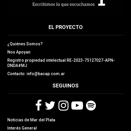
EL PROYECTO
¿Quiénes Somos?
Nos Apoyan
Registro propiedad intelectual RE-2023-75127027-APN-
DNDA#MJ
Contacto: info@bacap.com.ar
SEGUINOS
F
T
I
Y
S
Noticias de Mar del Plata
a
w
n
o
p
c
i
s
u
o
Interés General