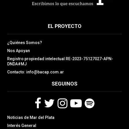
EL PROYECTO
¿Quiénes Somos?
Nos Apoyan
Registro propiedad intelectual RE-2023-75127027-APN-
DNDA#MJ
Contacto: info@bacap.com.ar
SEGUINOS
F
T
I
Y
S
Noticias de Mar del Plata
a
w
n
o
p
c
i
s
u
o
Interés General