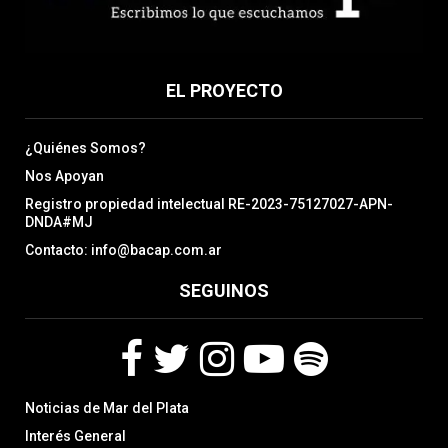
EL PROYECTO
¿Quiénes Somos?
Nos Apoyan
Registro propiedad intelectual RE-2023-75127027-APN-
DNDA#MJ
Contacto: info@bacap.com.ar
SEGUINOS
F
T
I
Y
S
Noticias de Mar del Plata
a
w
n
o
p
c
i
s
u
o
Interés General