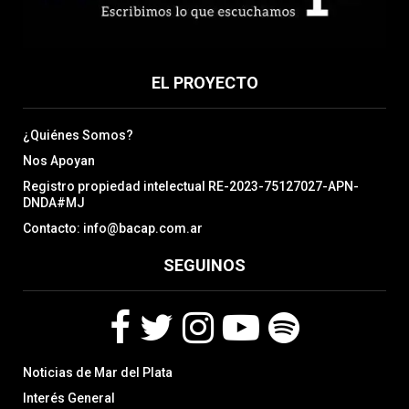
EL PROYECTO
¿Quiénes Somos?
Nos Apoyan
Registro propiedad intelectual RE-2023-75127027-APN-
DNDA#MJ
Contacto: info@bacap.com.ar
SEGUINOS
F
T
I
Y
S
Noticias de Mar del Plata
a
w
n
o
p
c
i
s
u
o
Interés General