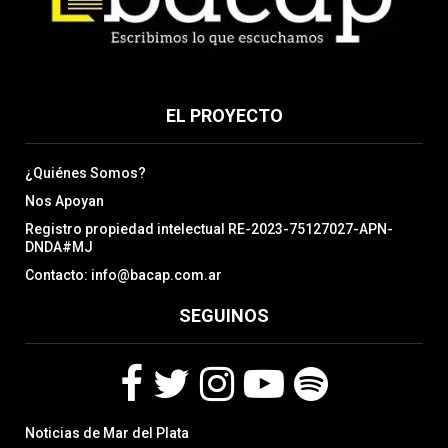
EL PROYECTO
¿Quiénes Somos?
Nos Apoyan
Registro propiedad intelectual RE-2023-75127027-APN-
DNDA#MJ
Contacto: info@bacap.com.ar
SEGUINOS
F
T
I
Y
S
Noticias de Mar del Plata
a
w
n
o
p