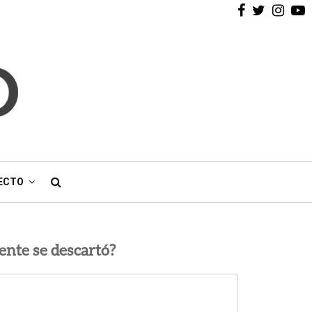
Facebook
Twitter
Inst
Y
ECTO
ente se descartó?