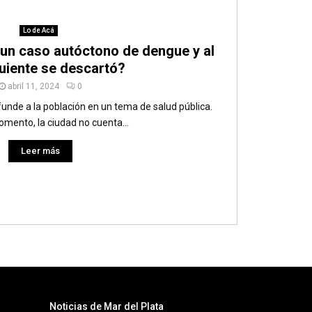
Lo de Acá
 un caso autóctono de dengue y al
guiente se descartó?
abril 11, 2024
0
nde a la población en un tema de salud pública.
omento, la ciudad no cuenta...
Leer más
Noticias de Mar del Plata