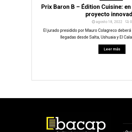
Prix Baron B – Édition Cuisine: e
proyecto innova
agosto 18, 2022
0
El jurado presidido por Mauro Colagreco deberá el
llegadas desde Salta, Ushuaia y El Calaf
Leer más