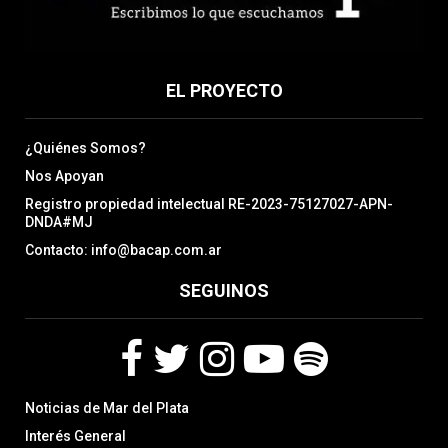
EL PROYECTO
¿Quiénes Somos?
Nos Apoyan
Registro propiedad intelectual RE-2023-75127027-APN-
DNDA#MJ
Contacto: info@bacap.com.ar
SEGUINOS
F
T
I
Y
S
Noticias de Mar del Plata
a
w
n
o
p
c
i
s
u
o
Interés General