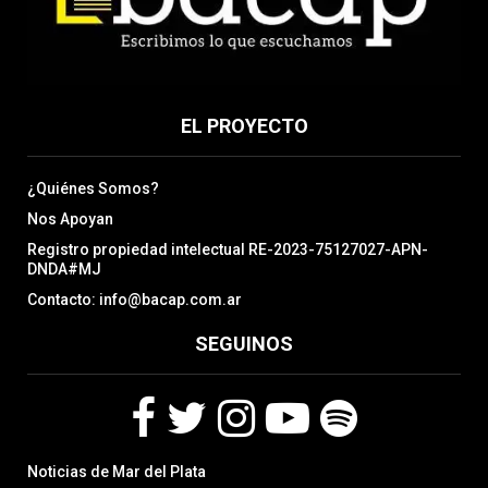
EL PROYECTO
¿Quiénes Somos?
Nos Apoyan
Registro propiedad intelectual RE-2023-75127027-APN-
DNDA#MJ
Contacto: info@bacap.com.ar
SEGUINOS
F
T
I
Y
S
Noticias de Mar del Plata
a
w
n
o
p