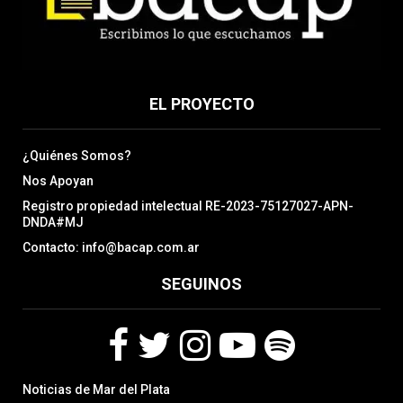
EL PROYECTO
¿Quiénes Somos?
Nos Apoyan
Registro propiedad intelectual RE-2023-75127027-APN-
DNDA#MJ
Contacto: info@bacap.com.ar
SEGUINOS
F
T
I
Y
S
Noticias de Mar del Plata
a
w
n
o
p