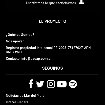
EL PROYECTO
¿Quiénes Somos?
Nos Apoyan
Registro propiedad intelectual RE-2023-75127027-APN-
DNDA#MJ
Contacto: info@bacap.com.ar
SEGUINOS
F
T
I
Y
S
Noticias de Mar del Plata
a
w
n
o
p
c
i
s
u
o
Interés General