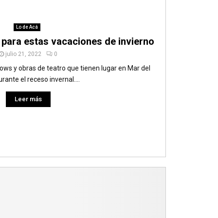
Lo de Acá
 para estas vacaciones de invierno
julio 21, 2022
0
ows y obras de teatro que tienen lugar en Mar del
rante el receso invernal....
Leer más