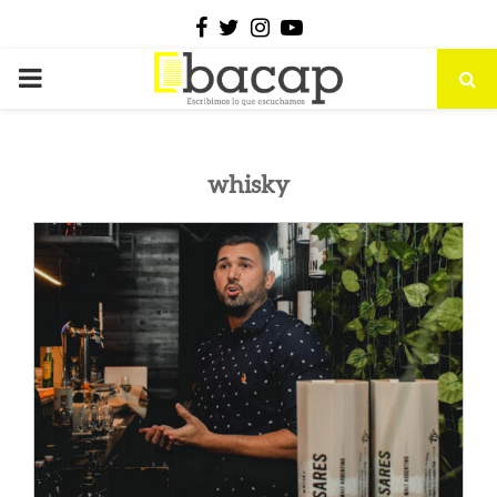
Facebook
Twitter
Instagram
Youtube
PRIMARY
MENU
whisky