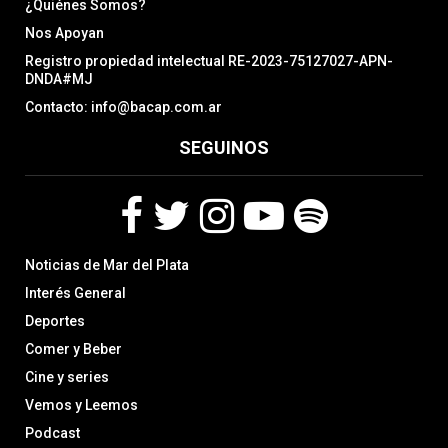
¿Quiénes Somos?
Nos Apoyan
Registro propiedad intelectual RE-2023-75127027-APN-
DNDA#MJ
Contacto: info@bacap.com.ar
SEGUINOS
F
T
I
Y
S
Noticias de Mar del Plata
a
w
n
o
p
c
i
s
u
o
Interés General
e
t
t
t
t
Deportes
b
t
a
u
i
Comer y Beber
o
e
g
b
f
o
r
r
e
y
Cine y series
k
a
Vemos y Leemos
m
Podcast