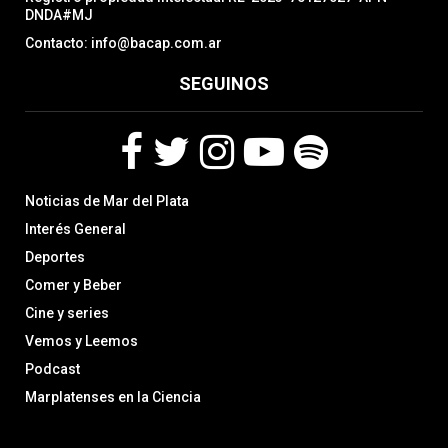
DNDA#MJ
Contacto: info@bacap.com.ar
SEGUINOS
F
T
I
Y
S
Noticias de Mar del Plata
a
w
n
o
p
c
i
s
u
o
Interés General
e
t
t
t
t
Deportes
b
t
a
u
i
Comer y Beber
o
e
g
b
f
o
r
r
e
y
Cine y series
k
a
Vemos y Leemos
m
Podcast
Marplatenses en la Ciencia