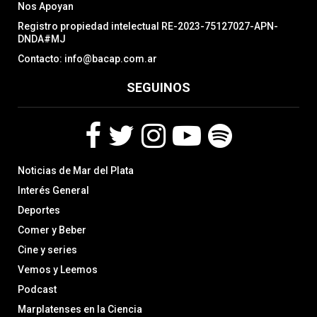
Nos Apoyan
Registro propiedad intelectual RE-2023-75127027-APN-
DNDA#MJ
Contacto: info@bacap.com.ar
SEGUINOS
F
T
I
Y
S
Noticias de Mar del Plata
a
w
n
o
p
c
i
s
u
o
Interés General
e
t
t
t
t
Deportes
b
t
a
u
i
Comer y Beber
o
e
g
b
f
o
r
r
e
y
Cine y series
k
a
Vemos y Leemos
m
Podcast
Marplatenses en la Ciencia