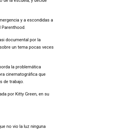
de la escuela, y decide
emergencia y a escondidas a
ed Parenthood.
asi documental por la
s, sobre un tema pocas veces
borda la problemática
tora cinematográfica que
 de trabajo.
tada por Kitty Green, en su
ue no vio la luz ninguna