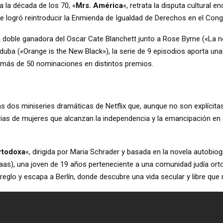
 la década de los 70, «
Mrs. América
«, retrata la disputa cultural 
 logró reintroducir la Enmienda de Igualdad de Derechos en el Cong
a doble ganadora del Oscar Cate Blanchett junto a Rose Byrne («La 
uba («Orange is the New Black»), la serie de 9 episodios aporta un
ió más de 50 nominaciones en distintos premios.
as dos miniseries dramáticas de Netflix que, aunque no son explícit
orias de mujeres que alcanzan la independencia y la emancipación e
rtodoxa
«, dirigida por Maria Schrader y basada en la novela autobio
Haas), una joven de 19 años perteneciente a una comunidad judía or
eglo y escapa a Berlín, donde descubre una vida secular y libre que