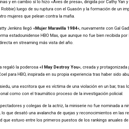
inas y en cambio sí lo hizo «Aves de presa», dirigida por Cathy Yan y
 Robbie) luego de su ruptura con el Guasón y la formación de un im
atro mujeres que pelean contra la mafia.
atty Jenkins llegó «
Mujer Maravilla 1984
«, nuevamente con Gal Gad
forma estadounidense HBO Max, que aunque no fue bien recibida por l
directa en streaming más vista del año.
iva regaló la poderosa
«I May Destroy You
«, creada y protagonizada p
 Coel para HBO, inspirada en su propia experiencia tras haber sido a
ssiedu, una escritora que es víctima de una violación en un bar, tras lo
onal como con el traumático proceso de la investigación policial.
pectadores y colegas de la actriz, la miniserie no fue nominada a ni
, lo que desató una avalancha de quejas y reconocimientos en las r
ad que estuvo entre los primeros puestos de los rankings anuales de 