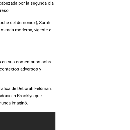
encabezada por la segunda ola
reso.
noche del demonio»), Sarah
a mirada moderna, vigente e
as en sus comentarios sobre
n contextos adversos y
gráfica de Deborah Feldman,
todoxa en Brooklyn que
 nunca imaginó.