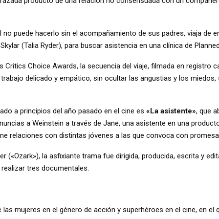
azada producto de una relación no consensuada con un compañero 
l no puede hacerlo sin el acompañamiento de sus padres, viaja de 
Skylar (Talia Ryder), para buscar asistencia en una clínica de Plann
Critics Choice Awards, la secuencia del viaje, filmada en registro c
n trabajo delicado y empático, sin ocultar las angustias y los miedo
zado a principios del año pasado en el cine es
«La asistente»
, que a
denuncias a Weinstein a través de Jane, una asistente en una produc
ne relaciones con distintas jóvenes a las que convoca con promesas
 («Ozark»), la asfixiante trama fue dirigida, producida, escrita y edi
s realizar tres documentales.
 las mujeres en el género de acción y superhéroes en el cine, en el q