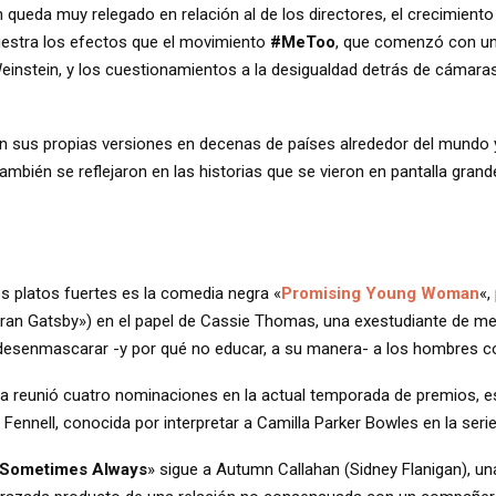
 queda muy relegado en relación al de los directores, el crecimien
muestra los efectos que el movimiento
#MeToo
, que comenzó con un
einstein, y los cuestionamientos a la desigualdad detrás de cámara
n sus propias versiones en decenas de países alrededor del mundo y
también se reflejaron en las historias que se vieron en pantalla gran
los platos fuertes es la comedia negra «
Promising Young Woman
«,
l Gran Gatsby») en el papel de Cassie Thomas, una exestudiante de 
 desenmascarar -y por qué no educar, a su manera- a los hombres co
z ya reunió cuatro nominaciones en la actual temporada de premios, e
d Fennell, conocida por interpretar a Camilla Parker Bowles en la seri
 Sometimes Always
» sigue a Autumn Callahan (Sidney Flanigan), u