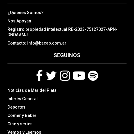
¿Quiénes Somos?
Nos Apoyan
Registro propiedad intelectual RE-2023-75127027-APN-
DNDA#MJ
Contacto: info@bacap.com.ar
SEGUINOS
F
T
I
Y
S
Noticias de Mar del Plata
a
w
n
o
p
c
i
s
u
o
Interés General
e
t
t
t
t
Deportes
b
t
a
u
i
Comer y Beber
o
e
g
b
f
o
r
r
e
y
Cine y series
k
a
Vemos y Leemos