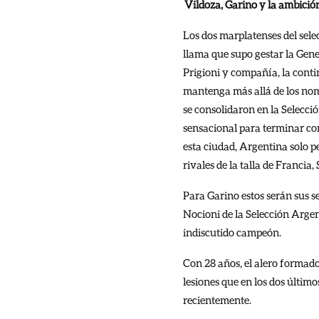
Vildoza, Garino y la ambició
Los dos marplatenses del sel
llama que supo gestar la Gene
Prigioni y compañía, la conti
mantenga más allá de los nom
se consolidaron en la Selecc
sensacional para terminar co
esta ciudad, Argentina solo p
rivales de la talla de Francia,
Para Garino estos serán sus s
Nocioni de la Selección Arge
indiscutido campeón.
Con 28 años, el alero formado
lesiones que en los dos últim
recientemente.