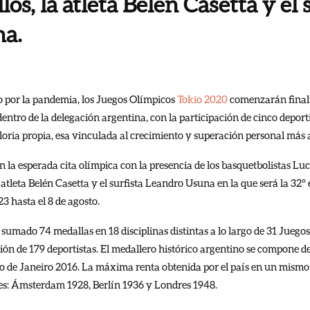
os, la atleta Belén Casetta y el 
na.
 por la pandemia, los Juegos Olímpicos
Tokio 2020
comenzarán finalm
dentro de la delegación argentina, con la participación de cinco depor
loria propia, esa vinculada al crecimiento y superación personal más a
n la esperada cita olímpica con la presencia de los basquetbolistas Lu
a atleta Belén Casetta y el surfista Leandro Usuna en la que será la 32° 
23 hasta el 8 de agosto.
sumado 74 medallas en 18 disciplinas distintas a lo largo de 31 Juego
ón de 179 deportistas. El medallero histórico argentino se compone de 
o de Janeiro 2016. La máxima renta obtenida por el país en un mismo 
des: Ámsterdam 1928, Berlín 1936 y Londres 1948.