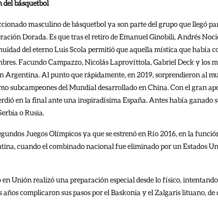
n del básquetbol
eccionado masculino de básquetbol ya son parte del grupo que llegó p
ración Dorada. Es que tras el retiro de Emanuel Ginobili, Andrés Noci
nuidad del eterno Luis Scola permitió que aquella mística que había c
bres. Facundo Campazzo, Nicolás Laprovíttola, Gabriel Deck y los m
ión Argentina. Al punto que rápidamente, en 2019, sorprendieron al 
mo subcampeones del Mundial desarrollado en China. Con el gran apor
erdió en la final ante una inspiradísima España. Antes había ganado su
 Serbia o Rusia.
egundos Juegos Olímpicos ya que se estrenó en Río 2016, en la función
ntina, cuando el combinado nacional fue eliminado por un Estados Uni
 en Unión realizó una preparación especial desde lo físico, intentando 
os años complicaron sus pasos por el Baskonia y el Zalgaris lituano, de