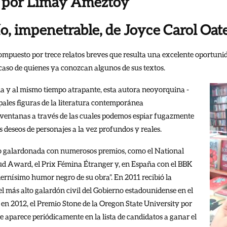
, por Limay Ameztoy
o, impenetrable, de Joyce Carol Oat
mpuesto por trece relatos breves que resulta una excelente oportuni
 caso de quienes ya conozcan algunos de sus textos.
la y al mismo tiempo atrapante, esta autora neoyorquina -
pales figuras de la literatura contemporánea
ventanas a través de las cuales podemos espiar fugazmente
s deseos de personajes a la vez profundos y reales.
do galardonada con numerosos premios, como el National
Award, el Prix Fémina Étranger y, en España con el BBK
dernísimo humor negro de su obra”. En 2011 recibió la
 más alto galardón civil del Gobierno estadounidense en el
en 2012, el Premio Stone de la Oregon State University por
re aparece periódicamente en la lista de candidatos a ganar el