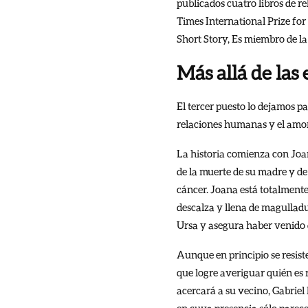
publicados cuatro libros de re
Times International Prize fo
Short Story, Es miembro de l
Más allá de las
El tercer puesto lo dejamos p
relaciones humanas y el amor
La historia comienza con Joa
de la muerte de su madre y de 
cáncer. Joana está totalmente
descalza y llena de magulladu
Ursa y asegura haber venido d
Aunque en principio se resist
que logre averiguar quién es 
acercará a su vecino, Gabriel
en cuya presencia sólo parec