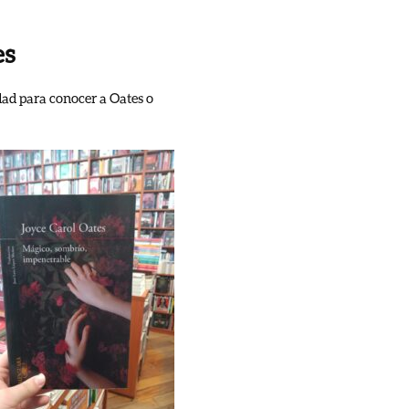
es
dad para conocer a Oates o