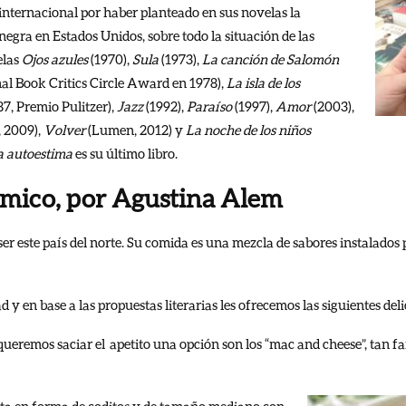
internacional por haber planteado en sus novelas la
negra en Estados Unidos, sobre todo la situación de las
elas
Ojos azules
(1970),
Sula
(1973),
La canción de Salomón
al Book Critics Circle Award en 1978),
La isla de los
7, Premio Pulitzer),
Jazz
(1992),
Paraíso
(1997),
Amor
(2003),
 2009),
Volver
(Lumen, 2012) y
La noche de los niños
la autoestima
es su último libro.
mico, por Agustina Alem
ser este país del norte. Su comida es una mezcla de sabores instalados
 y en base a las propuestas literarias les ofrecemos las siguientes deli
ueremos saciar el apetito una opción son los “mac and cheese”, tan 
asta en forma de coditos y de tamaño mediano con