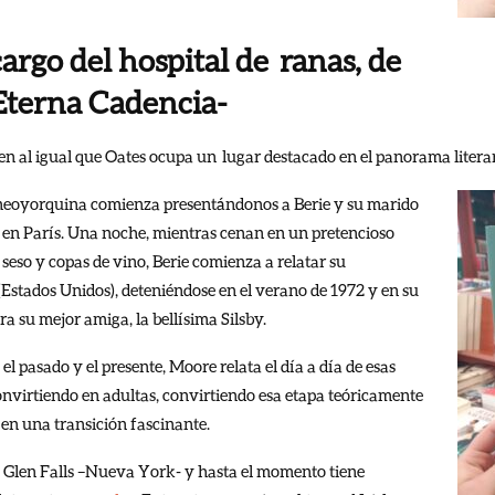
argo del hospital de ranas, de
Eterna Cadencia-
 al igual que Oates ocupa un lugar destacado en el panorama literar
n neoyorquina comienza presentándonos a Berie y su marido
e en París. Una noche, mientras cenan en un pretencioso
 seso y copas de vino, Berie comienza a relatar su
Estados Unidos), deteniéndose en el verano de 1972 y en su
ra su mejor amiga, la bellísima Silsby.
l pasado y el presente, Moore relata el día a día de esas
onvirtiendo en adultas, convirtiendo esa etapa teóricamente
 en una transición fascinante.
 Glen Falls –Nueva York- y hasta el momento tiene