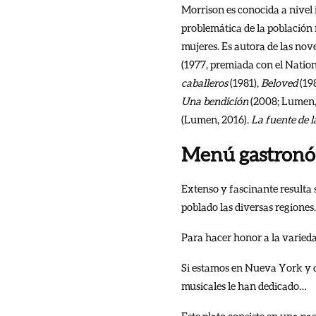
Morrison es conocida a nivel 
problemática de la población 
mujeres. Es autora de las nov
(1977, premiada con el Nation
caballeros
(1981),
Beloved
(198
Una bendición
(2008; Lumen,
(Lumen, 2016).
La fuente de 
Menú gastronó
Extenso y fascinante resulta 
poblado las diversas regiones.
Para hacer honor a la variedad
Si estamos en Nueva York y q
musicales le han dedicado…
Este plato consiste en una p