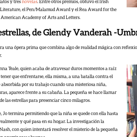
latos y tres
novelas
. Entre otros premios, obtuvo el Irish
r Literature, el Pen/Malamud Award y el Rea Award for the
a American Academy of Arts and Letters.
 estrellas, de Glendy Vanderah -Umbr
ara una ópera prima que combina algo de realidad mágica con reflexion
.
nna Teale, quien acaba de atravesar duros momentos a raíz
tener que enfrentarse, ella misma, a una batalla contra el
 absorbida por su trabajo cuando una misteriosa niña,
ras, aparece frente a su cabaña. La pequeña se hace llamar
e las estrellas para presenciar cinco milagros.
e, Jo termina permitiendo que la niña se quede con ella hasta
realmente y qué pasa en su hogar. La investigación la
 Nash, con quien intentará resolver el misterio de la pequeña
en ocurrir cosas buenas.