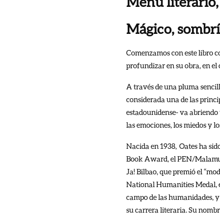
Menú literario
Mágico, sombrí
Comenzamos con este libro co
profundizar en su obra, en el
A través de una pluma sencil
considerada una de las princi
estadounidense- va abriendo 
las emociones, los miedos y lo
Nacida en 1938, Oates ha si
Book Award, el PEN/Malamud 
Ja! Bilbao, que premió el “mo
National Humanities Medal, el
campo de las humanidades, y 
su carrera literaria. Su nomb