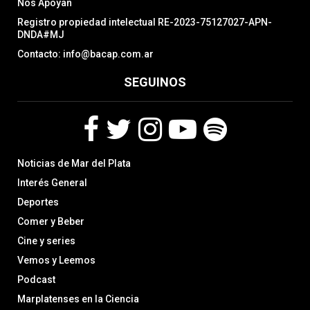
Nos Apoyan
Registro propiedad intelectual RE-2023-75127027-APN-
DNDA#MJ
Contacto: info@bacap.com.ar
SEGUINOS
F
T
I
Y
S
Noticias de Mar del Plata
a
w
n
o
p
c
i
s
u
o
Interés General
e
t
t
t
t
Deportes
b
t
a
u
i
Comer y Beber
o
e
g
b
f
o
r
r
e
y
Cine y series
k
a
Vemos y Leemos
m
Podcast
Marplatenses en la Ciencia