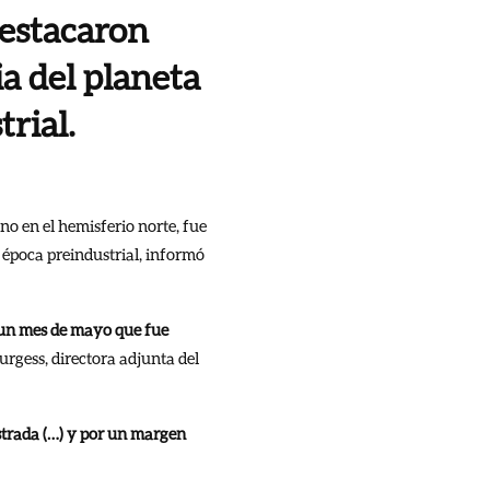
destacaron
a del planeta
rial.
ano en el hemisferio norte, fue
a época preindustrial, informó
 un mes de mayo que fue
rgess, directora adjunta del
gistrada (…) y por un margen