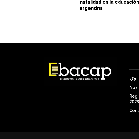
natalidad en la educación
argentina
¿Qu
Nos
Regi
202
Cont