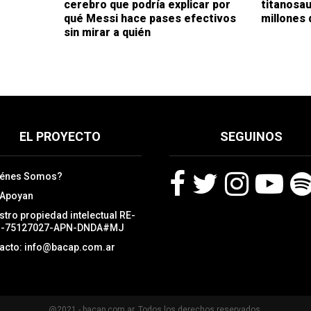
cerebro que podría explicar por
titanosau
qué Messi hace pases efectivos
millones 
sin mirar a quién
EL PROYECTO
SEGUINOS
iénes Somos?
 Apoyan
F
T
I
Y
S
stro propiedad intelectual RE-
a
w
n
o
p
3-75127027-APN-DNDA#MJ
c
i
s
u
o
acto: info@bacap.com.ar
e
t
t
t
t
b
t
a
u
i
o
e
g
b
f
o
r
r
e
y
k
a
@2021 - bacap.com.ar. Todos los derechos reservados.