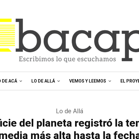
O DE ACÁ
LO DE ALLÁ
VEMOS Y LEEMOS
EL PROY
Lo de Allá
icie del planeta registró la t
media más alta hasta la fech