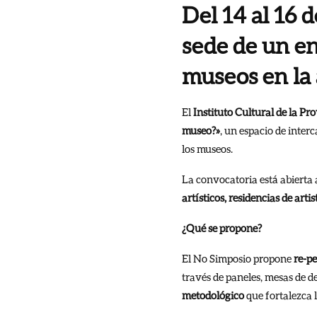
Del 14 al 16 
sede de un en
museos en la 
El
Instituto Cultural de la Pr
museo?»
, un espacio de inter
los museos.
La convocatoria está abierta
artísticos, residencias de art
¿Qué se propone?
El No Simposio propone
re-p
través de paneles, mesas de d
metodológico
que fortalezca l