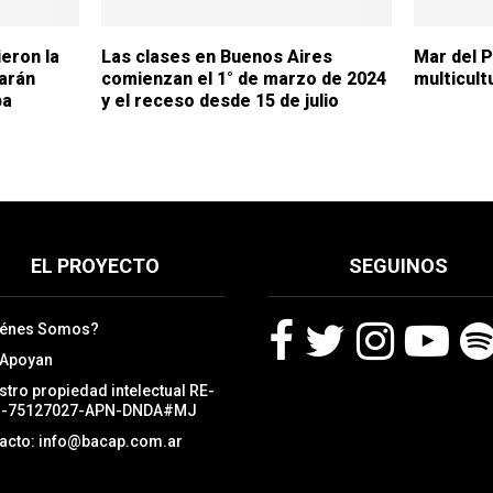
eron la
Las clases en Buenos Aires
Mar del Pl
zarán
comienzan el 1° de marzo de 2024
multicult
pa
y el receso desde 15 de julio
EL PROYECTO
SEGUINOS
iénes Somos?
 Apoyan
F
T
I
Y
S
stro propiedad intelectual RE-
a
w
n
o
p
3-75127027-APN-DNDA#MJ
c
i
s
u
o
acto: info@bacap.com.ar
e
t
t
t
t
b
t
a
u
i
o
e
g
b
f