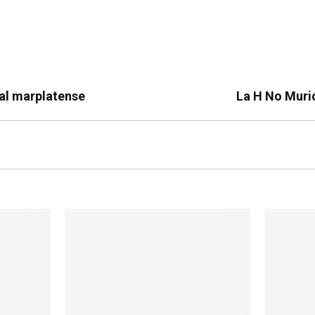
ial marplatense
La H No Murió