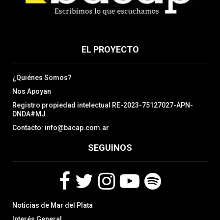
EL PROYECTO
¿Quiénes Somos?
Nos Apoyan
Registro propiedad intelectual RE-2023-75127027-APN-
DNDA#MJ
Contacto: info@bacap.com.ar
SEGUINOS
F
T
I
Y
S
Noticias de Mar del Plata
a
w
n
o
p
c
i
s
u
o
Interés General