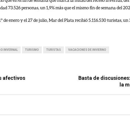
que en el fin de semana que marca la mitad del receso invernal, del 
iudad 73.526 personas, un 1,9% más que el mismo fin de semana del 2024 
 1° de enero y el 27 de julio, Mar del Plata recibió 5.116.530 turistas, 
O INVERNAL
TURISMO
TURISTAS
VACACIONES DE INVIERNO
s afectivos
Basta de discusiones
la m