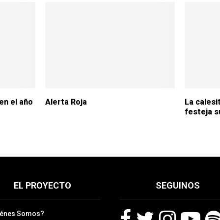
en el año
Alerta Roja
La calesi
festeja s
EL PROYECTO
SEGUINOS
iénes Somos?