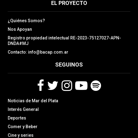
EL PROYECTO
¿Quiénes Somos?
Nos Apoyan
Registro propiedad intelectual RE-2023-75127027-APN-
DNDA#MJ
Contacto: info@bacap.com.ar
SEGUINOS
F
T
I
Y
S
Noticias de Mar del Plata
a
w
n
o
p
c
i
s
u
o
Interés General
e
t
t
t
t
Deportes
b
t
a
u
i
Comer y Beber
o
e
g
b
f
o
r
r
e
y
Cine y series