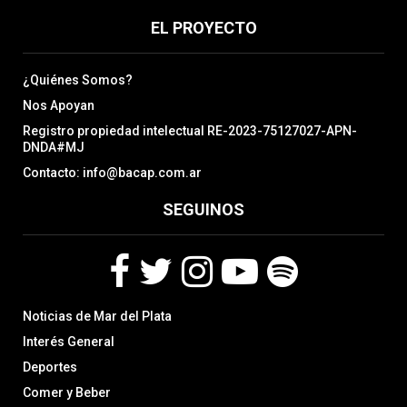
EL PROYECTO
¿Quiénes Somos?
Nos Apoyan
Registro propiedad intelectual RE-2023-75127027-APN-
DNDA#MJ
Contacto: info@bacap.com.ar
SEGUINOS
F
T
I
Y
S
Noticias de Mar del Plata
a
w
n
o
p
c
i
s
u
o
Interés General
e
t
t
t
t
Deportes
b
t
a
u
i
Comer y Beber
o
e
g
b
f