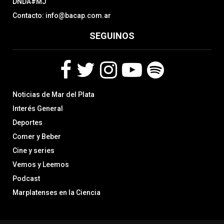
DNDA#MJ
Contacto: info@bacap.com.ar
SEGUINOS
F
T
I
Y
S
Noticias de Mar del Plata
a
w
n
o
p
c
i
s
u
o
Interés General
e
t
t
t
t
Deportes
b
t
a
u
i
Comer y Beber
o
e
g
b
f
o
r
r
e
y
Cine y series
k
a
Vemos y Leemos
m
Podcast
Marplatenses en la Ciencia