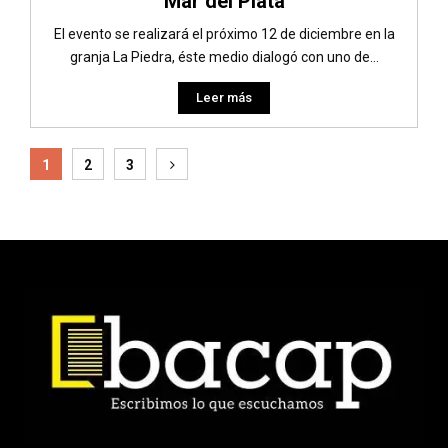
Mar del Plata
El evento se realizará el próximo 12 de diciembre en la
granja La Piedra, éste medio dialogó con uno de...
Leer más
Paginación
1
2
3
de
entradas