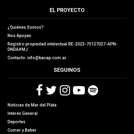
EL PROYECTO
¿Quiénes Somos?
Nos Apoyan
Registro propiedad intelectual RE-2023-75127027-APN-
DNDA#MJ
Contacto: info@bacap.com.ar
SEGUINOS
F
T
I
Y
S
Noticias de Mar del Plata
a
w
n
o
p
c
i
s
u
o
Interés General
e
t
t
t
t
Deportes
b
t
a
u
i
Comer y Beber
o
e
g
b
f