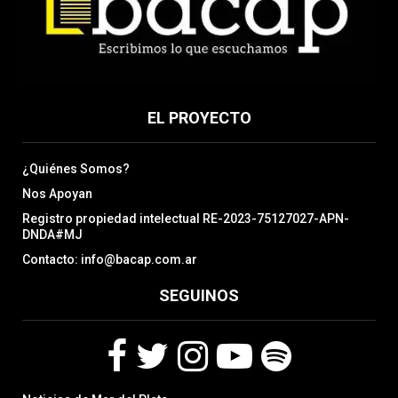
EL PROYECTO
¿Quiénes Somos?
Nos Apoyan
Registro propiedad intelectual RE-2023-75127027-APN-
DNDA#MJ
Contacto: info@bacap.com.ar
SEGUINOS
F
T
I
Y
S