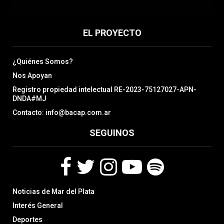
EL PROYECTO
¿Quiénes Somos?
Nos Apoyan
Registro propiedad intelectual RE-2023-75127027-APN-
DNDA#MJ
Contacto: info@bacap.com.ar
SEGUINOS
F
T
I
Y
S
Noticias de Mar del Plata
a
w
n
o
p
c
i
s
u
o
Interés General
e
t
t
t
t
Deportes