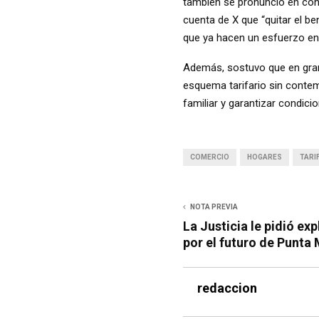
también se pronunció en contr
cuenta de X que “quitar el b
que ya hacen un esfuerzo eno
Además, sostuvo que en gran 
esquema tarifario sin contem
familiar y garantizar condic
COMERCIO
HOGARES
TARI
NOTA PREVIA
La Justicia le pidió exp
por el futuro de Punta
redaccion