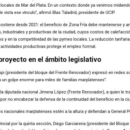
locales de Mar del Plata. En un contexto donde ya venimos midiendo
vista ese vínculo”, afirmó Blas Taladrid, presidente de UCIP.
 sostiene desde 2021: el beneficio de Zona Fría debe mantenerse y am
s, industriales y productivas de la ciudad, cuyos costos de calefacc
tos y en la competitividad de las pymes locales. La reducción tarifari
actividades productivas protege el empleo formal.
royecto en el ámbito legislativo
pi (presidente del bloque del Frente Renovador) expresó en redes so
ría un golpe enorme para miles de familias marplatenses
”.
la diputada nacional Jimena López (Frente Renovador), a quien le tr
o por no encabezar la defensa de la continuidad del beneficio en la ci
 nacionales marplatenses estén a la altura y defiendan a General P
vincial por la quinta sección, Diego Garciarena (presidente del Bloq