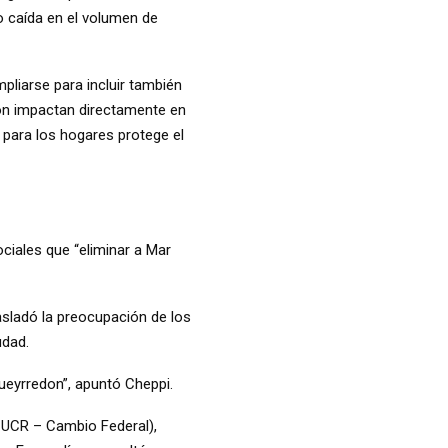
 caída en el volumen de
pliarse para incluir también
ión impactan directamente en
a para los hogares protege el
ciales que “e
liminar a Mar
asladó la preocupación de los
udad.
ueyrredon”, apuntó Cheppi.
ue UCR – Cambio Federal),