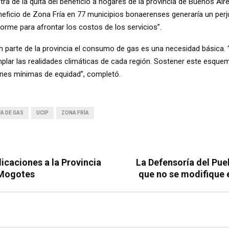
a de la quita del beneficio a hogares de la provincia de Buenos Aires
eneficio de Zona Fría en 77 municipios bonaerenses generaría un perj
rme para afrontar los costos de los servicios”.
parte de la provincia el consumo de gas es una necesidad básica. “
plar las realidades climáticas de cada región. Sostener este esque
iones mínimas de equidad”, completó.
FA DE GAS
UCIP
ZONA FRÍA
licaciones a la Provincia
La Defensoría del Pue
 Mogotes
que no se modifique 