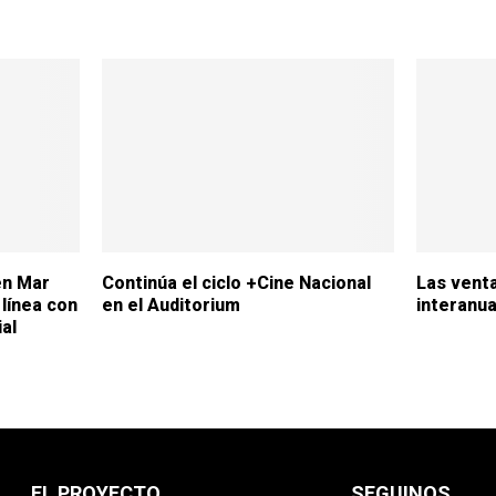
en Mar
Continúa el ciclo +Cine Nacional
Las venta
línea con
en el Auditorium
interanua
ial
EL PROYECTO
SEGUINOS