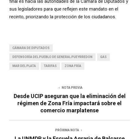
final es hacia las autoridades de la Cámara de Diputados y
sus legisladores para que reflejen este mandato en el
recinto, priorizando la protección de los ciudadanos.
CÁMARA DE DIPUTADOS
DEFENSORÍA DEL PUEBLO DE GENERAL PUEYRREDON
GAS
MAR DEL PLATA
TARIFAS
ZONA FRÍA
NOTA PREVIA
Desde UCIP aseguran que la eliminación del
régimen de Zona Fría impactará sobre el
comercio marplatense
PRÓXIMA NOTA
La UNMDP y la Escuela Agraria de Balcarce