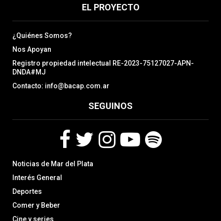
EL PROYECTO
¿Quiénes Somos?
Nos Apoyan
Registro propiedad intelectual RE-2023-75127027-APN-
DNDA#MJ
Contacto: info@bacap.com.ar
SEGUINOS
F
T
I
Y
S
Noticias de Mar del Plata
a
w
n
o
p
c
i
s
u
o
Interés General
e
t
t
t
t
Deportes
b
t
a
u
i
Comer y Beber
o
e
g
b
f
o
r
r
e
y
Cine y series