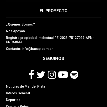
EL PROYECTO
¿Quiénes Somos?
Nos Apoyan
Registro propiedad intelectual RE-2023-75127027-APN-
DNDA#MJ
Contacto: info@bacap.com.ar
SEGUINOS
F
T
I
Y
S
Noticias de Mar del Plata
a
w
n
o
p
c
i
s
u
o
Interés General
e
t
t
t
t
Deportes
b
t
a
u
i
Comer y Beber
o
e
g
b
f