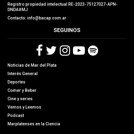
Registro propiedad intelectual RE-2023-75127027-APN-
DNDA#MJ
Contacto: info@bacap.com.ar
SEGUINOS
F
T
I
Y
S
Noticias de Mar del Plata
a
w
n
o
p
c
i
s
u
o
Interés General
e
t
t
t
t
Deportes
b
t
a
u
i
Comer y Beber
o
e
g
b
f
o
r
r
e
y
Cine y series
k
a
Vemos y Leemos
m
Podcast
Marplatenses en la Ciencia