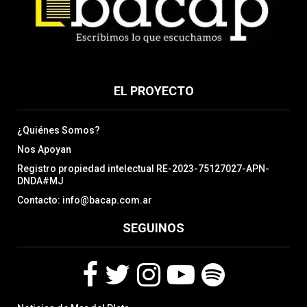
EL PROYECTO
¿Quiénes Somos?
Nos Apoyan
Registro propiedad intelectual RE-2023-75127027-APN-
DNDA#MJ
Contacto: info@bacap.com.ar
SEGUINOS
F
T
I
Y
S