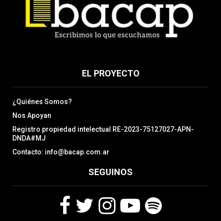
EL PROYECTO
¿Quiénes Somos?
Nos Apoyan
Registro propiedad intelectual RE-2023-75127027-APN-
DNDA#MJ
Contacto: info@bacap.com.ar
SEGUINOS
F
T
I
Y
S