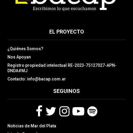
EL PROYECTO
¿Quiénes Somos?
Nos Apoyan
Registro propiedad intelectual RE-2023-75127027-APN-
DNDA#MJ
Contacto: info@bacap.com.ar
SEGUINOS
F
T
I
Y
S
Noticias de Mar del Plata
a
w
n
o
p
c
i
s
u
o