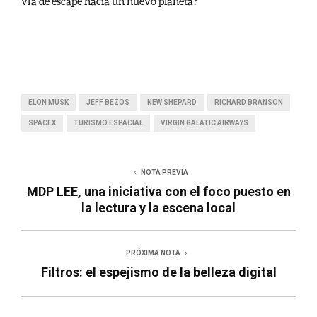
vía de escape hacia un nuevo planeta?
ELON MUSK
JEFF BEZOS
NEW SHEPARD
RICHARD BRANSON
SPACEX
TURISMO ESPACIAL
VIRGIN GALATIC AIRWAYS
NOTA PREVIA
MDP LEE, una iniciativa con el foco puesto en
la lectura y la escena local
PRÓXIMA NOTA
Filtros: el espejismo de la belleza digital