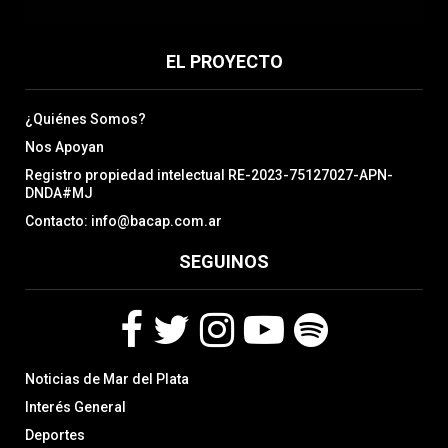
EL PROYECTO
¿Quiénes Somos?
Nos Apoyan
Registro propiedad intelectual RE-2023-75127027-APN-
DNDA#MJ
Contacto: info@bacap.com.ar
SEGUINOS
F
T
I
Y
S
Noticias de Mar del Plata
a
w
n
o
p
c
i
s
u
o
Interés General
e
t
t
t
t
Deportes
b
t
a
u
i