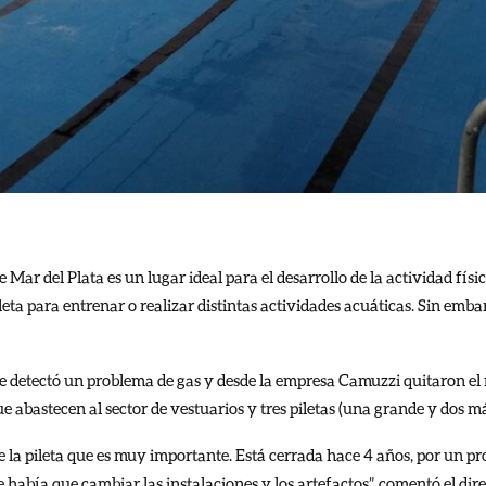
Mar del Plata es un lugar ideal para el desarrollo de la actividad fís
leta para entrenar o realizar distintas actividades acuáticas. Sin emba
 se detectó un problema de gas y desde la empresa Camuzzi quitaron el
ue abastecen al sector de vestuarios y tres piletas (una grande y dos m
 la pileta que es muy importante. Está cerrada hace 4 años, por un p
había que cambiar las instalaciones y los artefactos”, comentó el dir