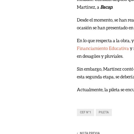
Martínez, a
Bacap
.
Desde el momento, se han real
ocasión se han presentado en 
En lo que respecta a la obra, 
Financiamiento Educativa
y 
en desagües y pluviales.
Sin embargo, Martínez contó q
esta segunda etapa, se deberí
Actualmente, la pileta se enc
CEF N°1
PILETA
NOTA PREVIA