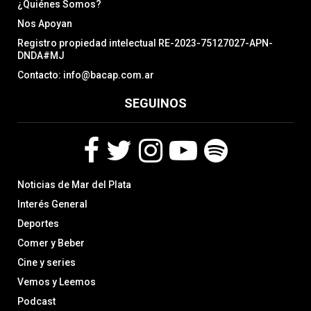
¿Quiénes Somos?
Nos Apoyan
Registro propiedad intelectual RE-2023-75127027-APN-
DNDA#MJ
Contacto: info@bacap.com.ar
SEGUINOS
F
T
I
Y
S
Noticias de Mar del Plata
a
w
n
o
p
c
i
s
u
o
Interés General
e
t
t
t
t
Deportes
b
t
a
u
i
Comer y Beber
o
e
g
b
f
o
r
r
e
y
Cine y series
k
a
Vemos y Leemos
m
Podcast