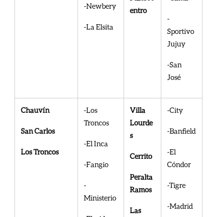
-Newbery
entro
-
-La Elsita
Sportivo
Jujuy
-San
José
Chauvín
-Los
Villa
-City
Troncos
Lourde
San Carlos
-Banfield
s
-El Inca
Los Troncos
-El
Cerrito
-Fangio
Cóndor
Peralta
-
-Tigre
Ramos
Ministerio
-Madrid
Las