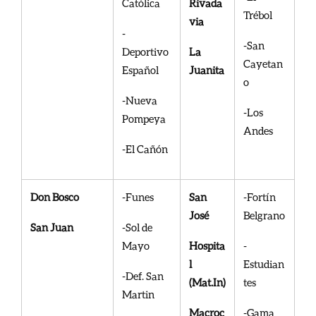
Católica
Rivada
Trébol
via
-
-San
Deportivo
La
Cayetan
Español
Juanita
o
-Nueva
-Los
Pompeya
Andes
-El Cañón
Don Bosco
-Funes
San
-Fortín
José
Belgrano
San Juan
-Sol de
Mayo
Hospita
-
l
Estudian
-Def. San
(Mat.In)
tes
Martin
Macroc
-Gama