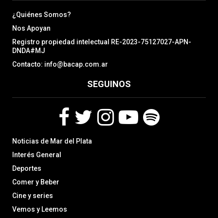
¿Quiénes Somos?
Nos Apoyan
Registro propiedad intelectual RE-2023-75127027-APN-
DNDA#MJ
Contacto: info@bacap.com.ar
SEGUINOS
F
T
I
Y
S
Noticias de Mar del Plata
a
w
n
o
p
c
i
s
u
o
Interés General
e
t
t
t
t
Deportes
b
t
a
u
i
Comer y Beber
o
e
g
b
f
o
r
r
e
y
Cine y series
k
a
Vemos y Leemos
m