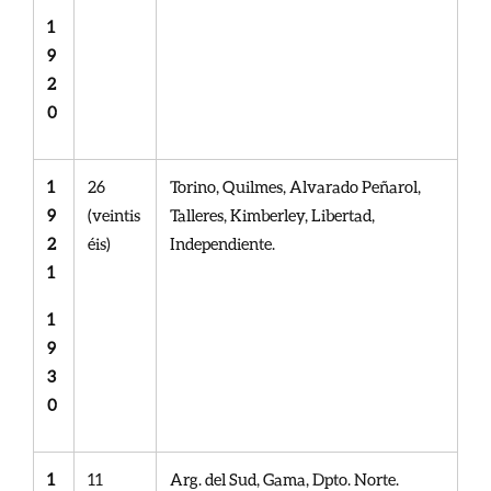
1
9
2
0
1
26
Torino, Quilmes, Alvarado Peñarol,
9
(veintis
Talleres, Kimberley, Libertad,
2
éis)
Independiente.
1
1
9
3
0
1
11
Arg. del Sud, Gama, Dpto. Norte.