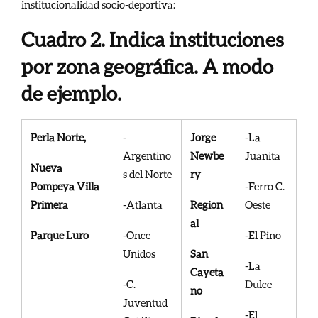
institucionalidad socio-deportiva:
Cuadro 2. Indica instituciones
por zona geográfica. A modo
de ejemplo.
Perla Norte,
-
Jorge
-La
Argentino
Newbe
Juanita
Nueva
s del Norte
ry
Pompeya Villa
-Ferro C.
Primera
-Atlanta
Region
Oeste
al
Parque Luro
-Once
-El Pino
Unidos
San
-La
Cayeta
-C.
Dulce
no
Juventud
-El