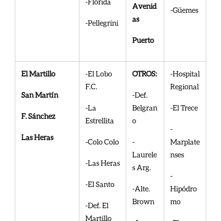
-Florida
Avenid
-Güemes
as
-Pellegrini
Puerto
El Martillo
-El Lobo
OTROS:
-Hospital
F.C.
Regional
San Martín
-Def.
-La
Belgran
-El Trece
F. Sánchez
Estrellita
o
-
Las Heras
-Colo Colo
-
Marplate
Laurele
nses
-Las Heras
s Arg.
-
-El Santo
-Alte.
Hipódro
Brown
mo
-Def. El
Martillo