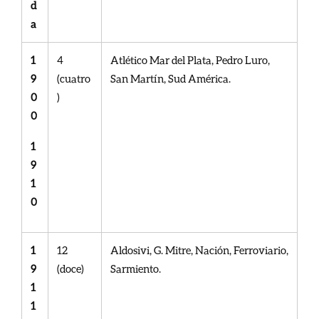
d
a
1
4
Atlético Mar del Plata, Pedro Luro,
9
(cuatro
San Martín, Sud América.
0
)
0
1
9
1
0
1
12
Aldosivi, G. Mitre, Nación, Ferroviario,
9
(doce)
Sarmiento.
1
1