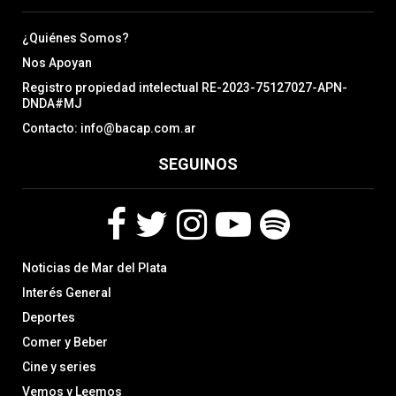
¿Quiénes Somos?
Nos Apoyan
Registro propiedad intelectual RE-2023-75127027-APN-
DNDA#MJ
Contacto: info@bacap.com.ar
SEGUINOS
F
T
I
Y
S
Noticias de Mar del Plata
a
w
n
o
p
c
i
s
u
o
Interés General
e
t
t
t
t
Deportes
b
t
a
u
i
Comer y Beber
o
e
g
b
f
o
r
r
e
y
Cine y series
k
a
Vemos y Leemos